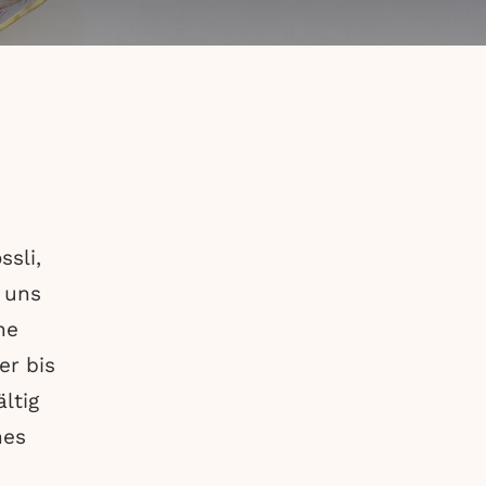
RESERVIERUNG MÖVENPICK RESTAURANT
ssli,
 uns
ne
r bis
ltig
hes