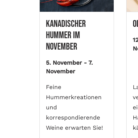
Kanadischer
O
Hummer im
1
November
N
5. November
-
7.
November
Feine
L
Hummerkreationen
v
und
e
korrespondierende
H
Weine erwarten Sie!
k