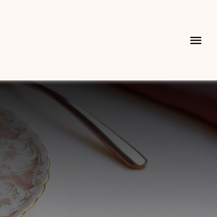
Tog
Nav
KULINARIK
HIGHLIGHTS
FEIERLICHKEITEN
MÖVENPICK RESTAURANT
RESERVIERUNG CHESA RÖSSLI