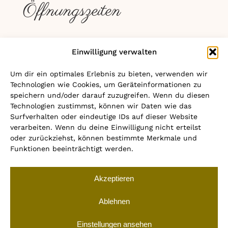
Öffnungszeiten
Einwilligung verwalten
Donnerstag – Samstag
Um dir ein optimales Erlebnis zu bieten, verwenden wir
Technologien wie Cookies, um Geräteinformationen zu
18.00 – 22.00 Uhr
speichern und/oder darauf zuzugreifen. Wenn du diesen
Technologien zustimmst, können wir Daten wie das
Sonntag – Mittwoch
Surfverhalten oder eindeutige IDs auf dieser Website
Geschlossen
verarbeiten. Wenn du deine Einwilligung nicht erteilst
oder zurückziehst, können bestimmte Merkmale und
Funktionen beeinträchtigt werden.
Akzeptieren
© Copyright 2012 - 2026 | Fine
Ablehnen
Dining Restaurant "Chesa
Rössli"
Einstellungen ansehen