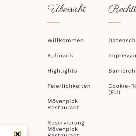
Übersicht
Rechtl
Willkommen
Datensch
Kulinarik
Impress
Highlights
Barrieref
Feierlichkeiten
Cookie-Ri
(EU)
Mövenpick
Restaurant
Reservierung
Mövenpick
Restaurant